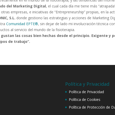
retamente en el mundo de la fisioterapia, y las tendencias del mome
do del Marketing Digital
, el cual cada día me tiene más “atrapad
 otras empresas, e iniciativas de “Entrepreneurship” propias, en la ac
NIC, S.L.
donde gestiono las estrategias y acciones de Marketing Digi
stra
Comunidad EPTE®
, sin dejar de lado mi involucración técnica c
uctos al servicio del mundo de la fisioterapia.
 gustan las cosas bien hechas desde el principio. Exigente y 
ipos de trabajo”.
Política y Privacidad
Política de Privacidad
Política de Cookies
Política de Protección de D