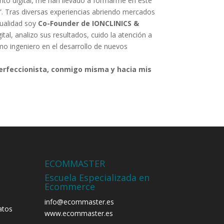
nto digital, me han llevado a formarme en este
a”. Tras diversas experiencias abriendo mercados
tualidad soy
Co-Founder de IONCLINICS &
tal, analizo sus resultados, cuido la atención a
omo ingeniero en el desarrollo de nuevos
perfeccionista, conmigo misma y hacia mis
ECOMMASTER
Escuela Especializada en
Ecommerce
info@ecommaster.es
atos
www.ecommaster.es