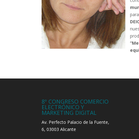
conc
mun
para
DEIO
nue
prod
“Me
equ
8º CONGRESO COMERCIO
ELECTRÓNICO Y
MARKETING DIGITAL
Av. Perfecto Palacio de la Fuente,
6, 03003 Alicante