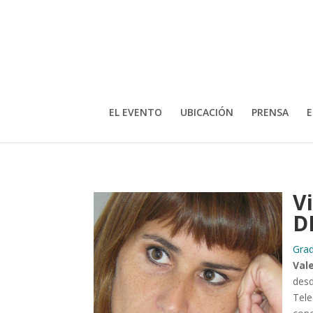
EL EVENTO
UBICACIÓN
PRENSA
E
V
D
Grad
Val
desd
Tele