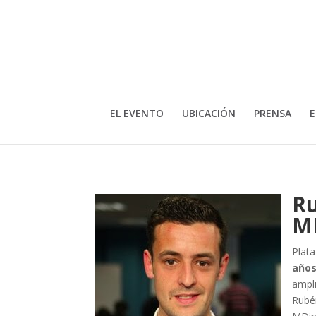
EL EVENTO
UBICACIÓN
PRENSA
E
Ru
MD
Plat
años
ampli
Rubén