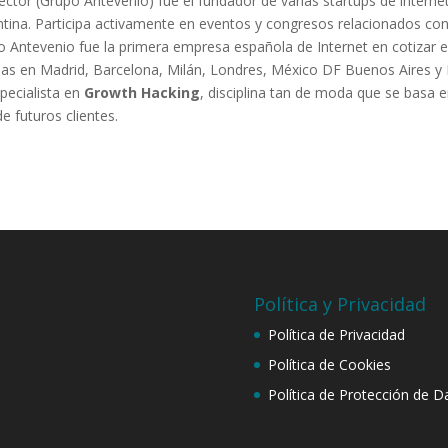
ctor (Grupo Antevenio) fue el fundador de varias startups de intern
ntina. Participa activamente en eventos y congresos relacionados co
 Antevenio fue la primera empresa española de Internet en cotizar e
nas en Madrid, Barcelona, Milán, Londres, México DF Buenos Aires y 
pecialista en
Growth Hacking
, disciplina tan de moda que se basa e
e futuros clientes.
Política y Privacidad
Política de Privacidad
Política de Cookies
Política de Protección de D