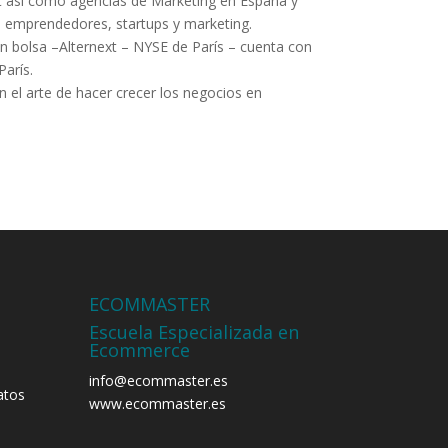
et así como agencias de Marketing en España y
n emprendedores, startups y marketing.
n bolsa –Alternext – NYSE de París – cuenta con
París.
n el arte de hacer crecer los negocios en
ECOMMASTER
Escuela Especializada en
Ecommerce
info@ecommaster.es
atos
www.ecommaster.es