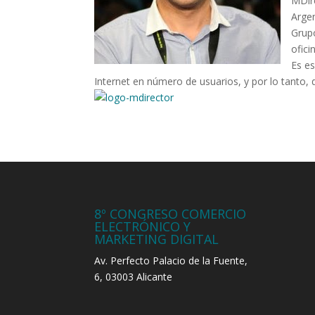
MDire
Arge
Grupo
ofici
Es es
Internet en número de usuarios, y por lo tanto, d
8º CONGRESO COMERCIO
ELECTRÓNICO Y
MARKETING DIGITAL
Av. Perfecto Palacio de la Fuente,
6, 03003 Alicante