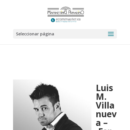
Seleccionar página
Luis
M.
Villa
nuev
a –