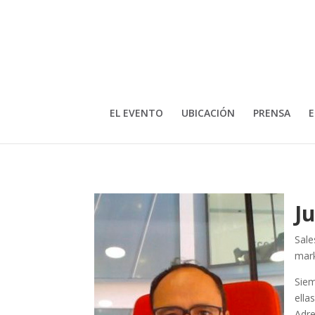
EL EVENTO
UBICACIÓN
PRENSA
E
J
Sale
mark
Siem
ella
Adre