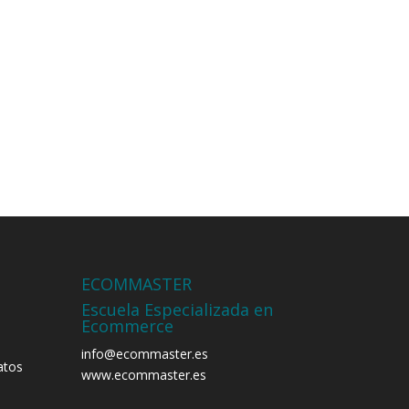
ECOMMASTER
Escuela Especializada en
Ecommerce
info@ecommaster.es
atos
www.ecommaster.es