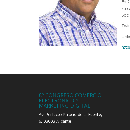
En 2
su c
Soci
Twit
Link
http
8º CONGRESO COMERCIO
ELECTRÓNICO Y
MARKETING DIGITAL
Av. Perfecto Palacio de la Fuente,
6, 03003 Alicante