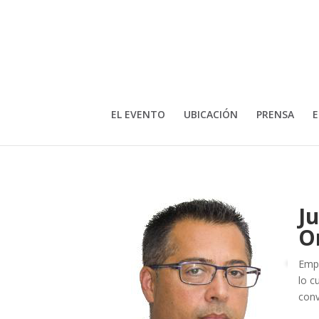
EL EVENTO
UBICACIÓN
PRENSA
E
J
O
Empr
lo c
conv