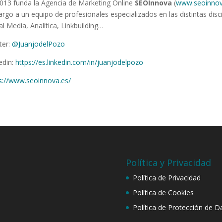
013 funda la Agencia de Marketing Online
SEOInnova
(
www.seoinnov
argo a un equipo de profesionales especializados en las distintas disc
al Media, Analítica, Linkbuilding…
ter:
@JuanjodelPozo
edin:
https://es.linkedin.com/in/juanjodelpozo
s://www.seoinnova.es/
Política y Privacidad
Política de Privacidad
Política de Cookies
Política de Protección de D