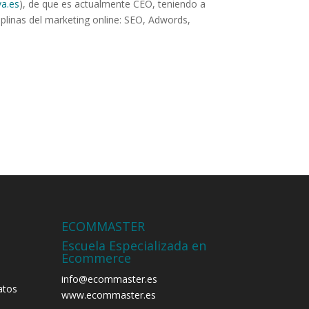
a.es
), de que es actualmente CEO, teniendo a
iplinas del marketing online: SEO, Adwords,
ECOMMASTER
Escuela Especializada en
Ecommerce
info@ecommaster.es
atos
www.ecommaster.es