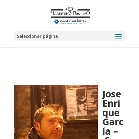
Seleccionar página
Jose
Enri
que
Garc
ía –