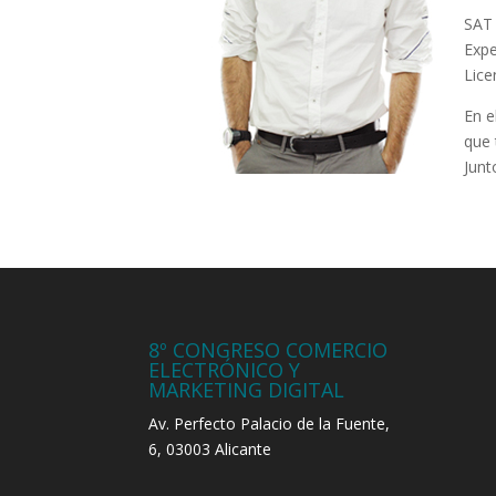
SAT
Expe
Lice
En e
que 
Junt
8º CONGRESO COMERCIO
ELECTRÓNICO Y
MARKETING DIGITAL
Av. Perfecto Palacio de la Fuente,
6, 03003 Alicante