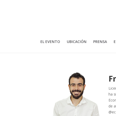
EL EVENTO
UBICACIÓN
PRENSA
E
F
Lice
ha s
Ecom
de a
@ec