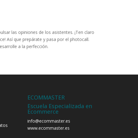
ulsar las opiniones de los asistentes. ¡Ten claro
e! Así que prepárate y pasa por el photocall.
sarrolle a la perfección.
ECOMMASTER
Escuela Especializada en
Ecommerce
info@ecommaster.es
atos
www.ecommaster.es