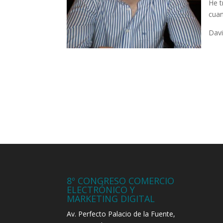
He t
cuan
Davi
8º CONGRESO COMERCIO
ELECTRÓNICO Y
MARKETING DIGITAL
Av. Perfecto Palacio de la Fuente,