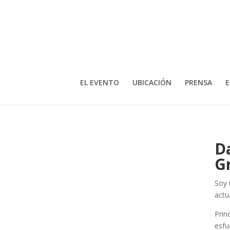
EL EVENTO
UBICACIÓN
PRENSA
E
D
G
Soy 
actu
Prin
esfu