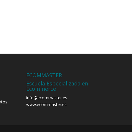
ECOMMASTER
Escuela Especializada en
Ecommerce
info@ecommaster.es
atos
www.ecommaster.es