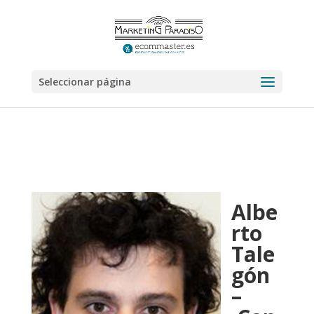
Seleccionar página
Albe
rto
Tale
gón
–